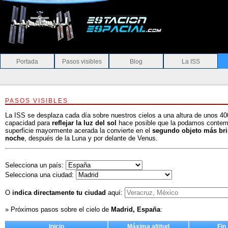
Portada
Pasos visibles
Blog
La ISS
PASOS VISIBLES
La ISS se desplaza cada día sobre nuestros cielos a una altura de unos 40
capacidad para
reflejar la luz del sol
hace posible que la podamos contemp
superficie mayormente acerada la convierte en el
segundo objeto más bril
noche
, después de la Luna y por delante de Venus.
Selecciona un país:
Selecciona una ciudad:
O
indica directamente tu ciudad
aquí:
» Próximos pasos sobre el cielo de
Madrid, España
:
Inicio
Máxima altitud
Fin