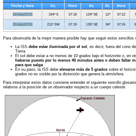
Fecha y hora
Az.
Hora
Az.
El.
Hora
13-Aug 07:13
184º S
07:18
129º SE
12º
07:22
15-Aug 07:13
211º SW
07:19
135º SE
34º
07:24
Para observarla de la mejor manera posible hay que seguir estos sencillos 
La ISS
debe estar iluminada por el sol
, es decir, fuera del cono d
Tierra.
El sol debe estar a no menos de 10 grados bajo el horizonte o, en o
haberse puesto por lo menos 40 minutos antes o deben faltar 
para que salga
.
En su paso, la ISS debe
elevarse más de 5 grados
sobre el horizo
grados no es visible por la distorsión que genera la atmósfera.
Para interpretar estos datos conviene entender el siguiente sencillo glosari
relativos a la posición de un observador respecto a un cuerpo celeste: